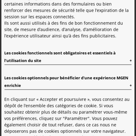
certaines informations dans des formulaires ou bien
L'adresse de courriel doit être au format
renforcer des mesures de sécurité telle que l’expiration de la
vous@domaine.com
session sur les espaces connectés.
Ils sont aussi utilisés à des fins de bon fonctionnement du
Mot de passe
*
:
site, de mesure d’audience, d’analyse, d’amélioration de
l’expérience utilisateur ainsi qu’à des fins publicitaires.
Afficher le mo
Le mot de passe doit contenir 12 caractères minimum avec
Les cookies fonctionnels sont obligatoires et essentiels à
au moins 1 minuscule, 1 majuscule, 1 chiffre et 1 caractère
l’utilisation du site
spécial.
Les cookies optionnels pour bénéficier d'une expérience MGEN
enrichie
Se connecter
En cliquant sur « Accepter et poursuivre », vous consentez au
dépôt de l’ensemble des catégories de cookie. Si vous
Mot de passe oublié ?
souhaitez obtenir plus de détails ou paramétrer vous-même
vos préférences, cliquez sur "Paramétrer". Vous pouvez
également choisir de tout refuser, dans ce cas nous ne
Créer mon espace
déposerons pas de cookies optionnels sur votre navigateur.